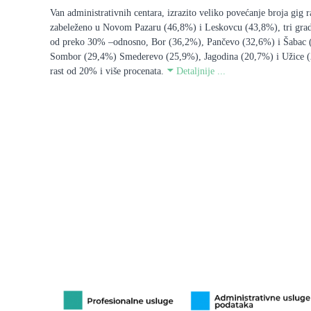
Van administrativnih centara, izrazito veliko povećanje broja gig r
zabeleženo u Novom Pazaru (46,8%) i Leskovcu (43,8%), tri grada
od preko 30% –odnosno, Bor (36,2%), Pančevo (32,6%) i Šabac 
Sombor (29,4%) Smederevo (25,9%), Jagodina (20,7%) i Užice (
rast od 20% i više procenata.
Detaljnije ...