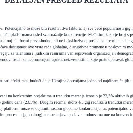
DETALJAN PREGLED REZULTATA
 Potencijalno to može biti rezultat dva faktora: 1) sve veće popularnosti gig r
ka među platformama usled sve snažnije konkurencije. Međutim, kako je broj srps
inantnoj platformi prevashodno, ali ne i ekskluzivno, posledica preorijentacij
većava dostupnost ove vrste rada globalno, disruptivne promene u poslovnim mo
tragaju za talentima i ljudskim resursima van sopstvenih organizacija i demogra
trendovi ostali su nepromenjeni uprkos neizvesnostima koje prate oporavak glo
 uticati efekti rata, budući da je Ukrajina decenijama jedno od najdinamičnijih i
ovani na konkretnim projektima u trenutku merenja iznosio je 22,3% aktivnih gi
e godinu dana (23,5%). Drugim rečima, skoro 4/5 gig radnika u trenutku mere
platformi može se objasniti rastom globalne konkurencije, uz potencijalno već
nim procesom (globalnog) nadmetanja za poslove u odnosu na one na konvencio