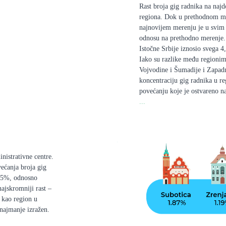
Rast broja gig radnika na najd
regiona. Dok u prethodnom mer
najnovijem merenju je u svim 
odnosu na prethodno merenje. 
Istočne Srbije iznosio svega 
Iako su razlike među regionim
Vojvodine i Šumadije i Zapad
koncentraciju gig radnika u r
povećanju koje je ostvareno na
...
nistrativne centre.
većanja broja gig
6,5%, odnosno
ajskromniji rast –
 kao region u
najmanje izražen.