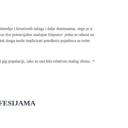
timedije i kreativnih usluga i dalje dominantna, nego je u
roz dve potencijalno značajne činjenice: jedna se odnosi na
dok druga može implicirati poteškoće pojedinca sa ovim
oj gig populaciji, iako su ona bila relativno malog obima.
OFESIJAMA