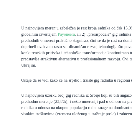
U najnovijem merenju zabeležen je rast broja radnika od čak 15,9%.
globalnim izveštajem
Payoneera
, ili 2) „preraspodele“ gig radni
prethodnih 6 meseci praktično stagnirao, čini se da je rast na dom
doprineli ovakvom rastu su: dinamičan razvoj tehnologija što po
konkurentskih pritisaka i tehnološke transformacije kontinuirano 
predstavlja atraktivnu alternativu u profesionalnom razvoju. Ovi 
Ukrajini.
Ostaje da se vidi kako će na srpsko i tržište gig radnika u regionu
U najnovijem uzorku broj gig radnika iz Srbije koji su bili angaž
prethodno merenje (23,8%), i nešto umereniji pad u odnosu na pr
radnika u odnosu na ukupnu populaciju radne snage na dominantnoj 
visokim troškovima (vremena uloženog u traženje posla) i zahtev