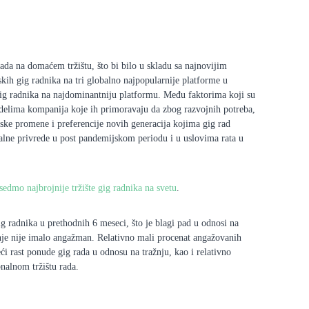
ada na domaćem tržištu, što bi bilo u skladu sa najnovijim
kih gig radnika na tri globalno najpopularnije platforme u
e gig radnika na najdominantniju platformu. Među faktorima koji su
delima kompanija koje ih primoravaju da zbog razvojnih potreba,
fske promene i preferencije novih generacija kojima gig rad
balne privrede u post pandemijskom periodu i u uslovima rata u
sedmo najbrojnije tržište gig radnika na svetu
.
g radnika u prethodnih 6 meseci, što je blagi pad u odnosi na
nje nije imalo angažman. Relativno mali procenat angažovanih
i rast ponude gig rada u odnosu na tražnju, kao i relativno
nalnom tržištu rada.