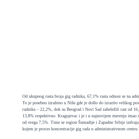
Od ukupnog rasta broja gig radnika, 67,1% rasta odnosi se na admi
To je posebno izraženo u Nišu gde je došlo do izrazito velikog po
radnika – 22,2%, dok su Beograd i Novi Sad zabeležili rast od 1
13,8% respektivno. Kragujevac i je i u najnovijem merenju imao n
od svega 7,5%. Time se region Šumadije i Zapadne Srbije izdvaja
kojem je proces koncentracije gig rada u administrativnom centru 