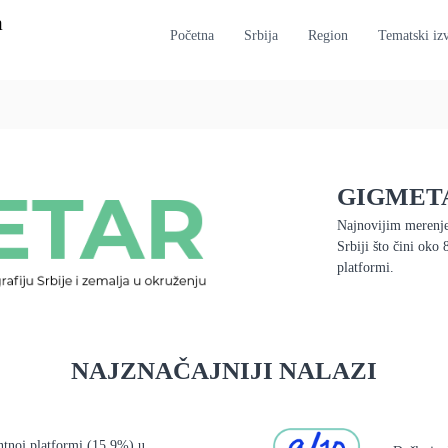
a
Početna
Srbija
Region
Tematski izv
GIGMETA
Najnovijim merenje
Srbiji što čini oko
platformi.
NAJZNAČAJNIJI NALAZI
antnoj platformi (15,9%) u