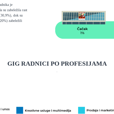
adnika je
 su zabeležila rast
(30,9%), dok su
20%) zabeležili
GIG RADNICI PO PROFESIJAMA
.